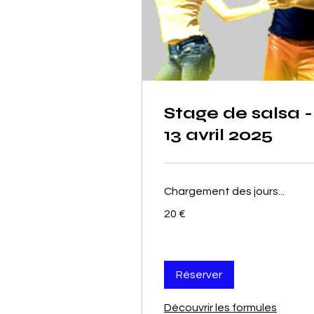
Stage de salsa -
13 avril 2025
Chargement des jours...
20
20 €
euros
Réserver
Découvrir les formules