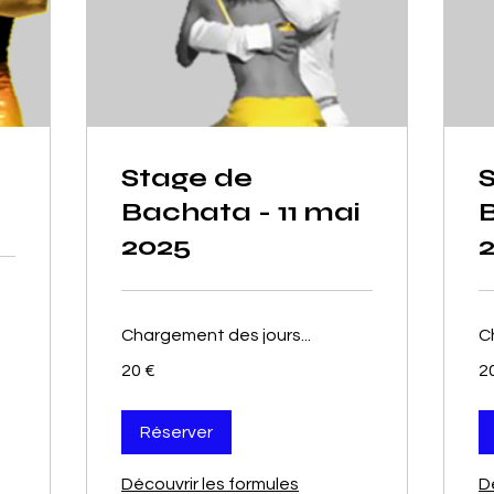
Stage de
Bachata - 11 mai
B
2025
Chargement des jours...
C
20
20
20 €
2
euros
eu
Réserver
Découvrir les formules
D