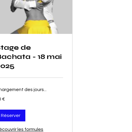
Stage de
achata - 18 mai
2025
hargement des jours...
0 €
ros
Réserver
écouvrir les formules