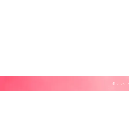
Association
Ancenis Danse & Fitness
Présidente, Catherine Réant
ancenisdansefitness@gmail.com
06 82 43 61 09
© 2026 - 